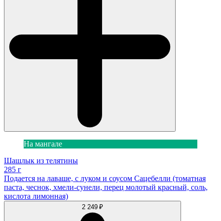
На мангале
Шашлык из телятины
285 г
Подается на лаваше, с луком и соусом Сацебелли (томатная
паста, чеснок, хмели-сунели, перец молотый красный, соль,
кислота лимонная)
2 249 ₽