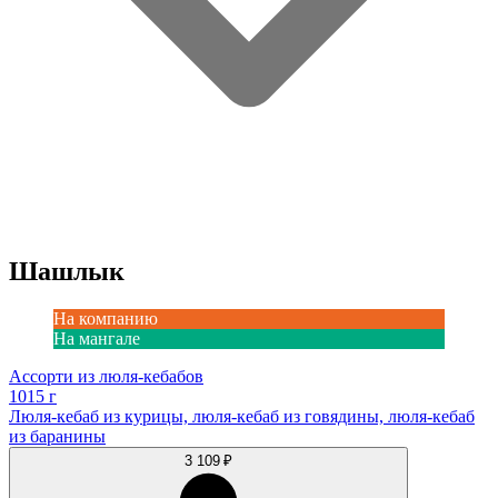
Шашлык
На компанию
На мангале
Ассорти из люля-кебабов
1015 г
Люля-кебаб из курицы, люля-кебаб из говядины, люля-кебаб
из баранины
3 109 ₽