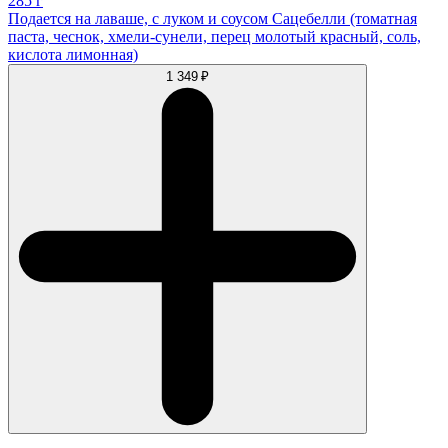
285 г
Подается на лаваше, с луком и соусом Сацебелли (томатная
паста, чеснок, хмели-сунели, перец молотый красный, соль,
кислота лимонная)
1 349 ₽