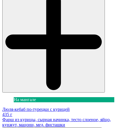
На мангале
Люля-кебаб по-турецки с курицей
435 г
Фарш из курицы, сырная начинка, тесто слоеное, яйцо,
кунжут, мацони, мед, фисташки