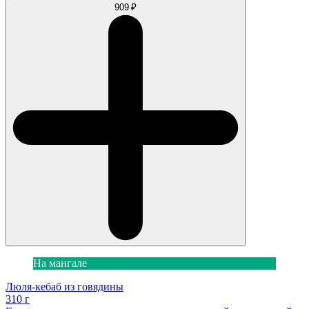
909 ₽
На мангале
Люля-кебаб из говядины
310 г