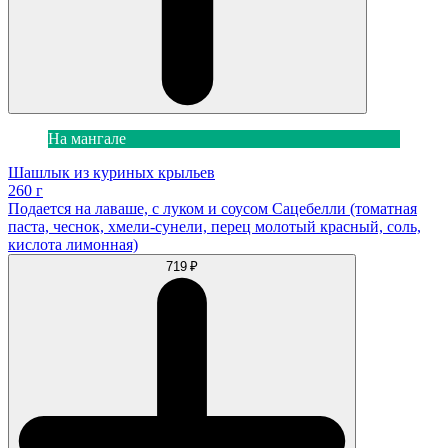
На мангале
Шашлык из куриных крыльев
260 г
Подается на лаваше, с луком и соусом Сацебелли (томатная
паста, чеснок, хмели-сунели, перец молотый красный, соль,
кислота лимонная)
719 ₽