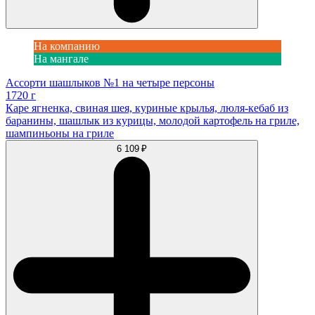
На компанию
На мангале
Ассорти шашлыков №1 на четыре персоны
1720 г
Каре ягненка, свиная шея, куриные крылья, люля-кебаб из
баранины, шашлык из курицы, молодой картофель на гриле,
шампиньоны на гриле
6 109 ₽