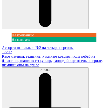
На компанию
На мангале
Ассорти шашлыков №2 на четыре персоны
1720 г
Каре ягненка, телятина, куриные крылья, люля-кебаб из
баранины, шашлык из курицы, молодой картофель на гриле,
шампиньоны на гриле
7 859 ₽