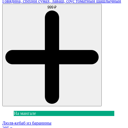
Говядина, специи сумах, лаваш, соус томатный шашлычный
999 ₽
На мангале
Люля-кебаб из баранины