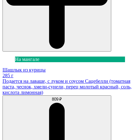
На мангале
Шашлык из курицы
285 г
Подается на лаваше, с луком и соусом Сацебелли (томатная
паста, чеснок, хмели-сунели, перец молотый красный, соль,
кислота лимонная)
809 ₽