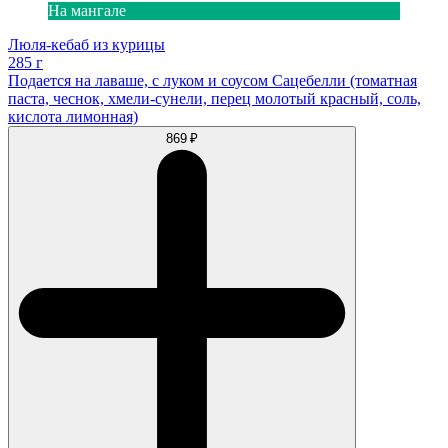
На мангале
Люля-кебаб из курицы
285 г
Подается на лаваше, с луком и соусом Сацебелли (томатная
паста, чеснок, хмели-сунели, перец молотый красный, соль,
кислота лимонная)
869 ₽