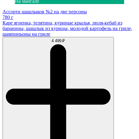
На мангале
Ассорти шашлыков №2 на две персоны
780 г
Каре ягненка, телятина, куриные крылья, люля-кебаб из
баранины, шашлык из курицы, молодой картофель на гриле,
шампиньоны на гриле
4 499 ₽