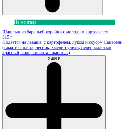
На мангале
Шашлык из бараньей корейки с молодым картофелем
315 г
Подается на лаваше, с картофелем, луком и соусом Сацебели
(томатная паста, чеснок, хмели-сунели, перец молотый
красный, соль, кислота лимонная)
2 409 ₽