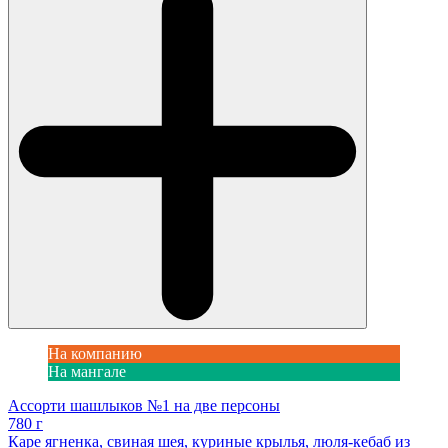
На компанию
На мангале
Ассорти шашлыков №1 на две персоны
780 г
Каре ягненка, свиная шея, куриные крылья, люля-кебаб из