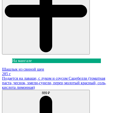
На мангале
Шашлык из свиной шеи
285 г
Подается на лаваше, с луком и соусом Сацебелли (томатная
паста, чеснок, хмели-сунели, перец молотый красный, соль,
кислота лимонная)
889 ₽