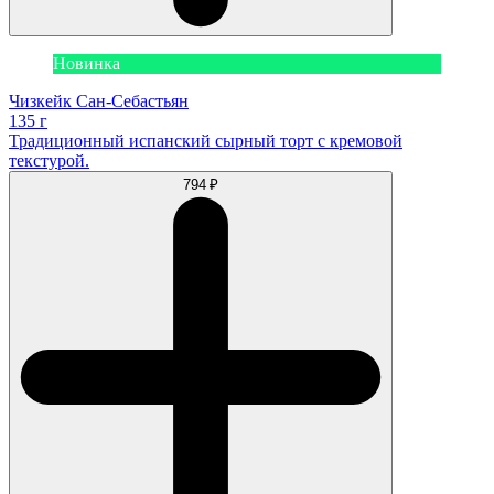
Новинка
Чизкейк Сан-Себастьян
135 г
Традиционный испанский сырный торт с кремовой
текстурой.
794 ₽