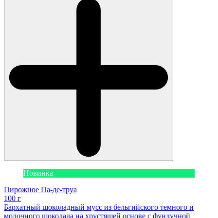
Новинка
Пирожное Па-де-труа
100 г
Бархатный шоколадный мусс из бельгийского темного и
молочного шоколада на хрустящей основе с фундучной