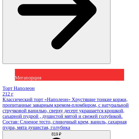
Мегапорция
Торт Наполеон
212 г
Классический торт «Наполеон» Хрустящие тонкие коржи,
пропитанные заварным кремом-пломбиром, с натуральной
стручковой ванилью, сверху десерт украшается крошкой,
сахарной пудрой , душистой мятой и свежей голубикой.
Состав: Слоеное тесто, сливочный крем, ваниль, сахарная
пудра, мята душистая, голубика
819 ₽