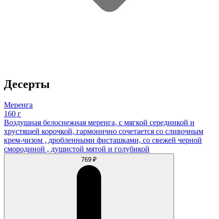
Десерты
Меренга
160 г
Воздушная белоснежная меренга, с мягкой серединкой и
хрустящей корочкой, гармонично сочетается со сливочным
крем-чизом , дробленными фисташками, со свежей черной
смородиной , душистой мятой и голубикой
769 ₽