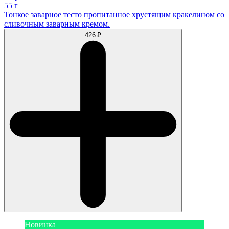
55 г
Тонкое заварное тесто пропитанное хрустящим кракелином со
сливочным заварным кремом.
426 ₽
Новинка