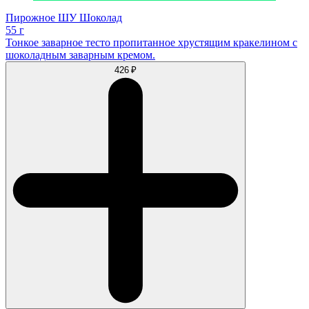
Пирожное ШУ Шоколад
55 г
Тонкое заварное тесто пропитанное хрустящим кракелином с
шоколадным заварным кремом.
426 ₽