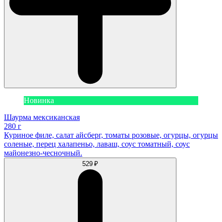
Новинка
Шаурма мексиканская
280 г
Куриное филе, салат айсберг, томаты розовые, огурцы, огурцы
соленые, перец халапеньо, лаваш, соус томатный, соус
майонезно-чесночный.
529 ₽