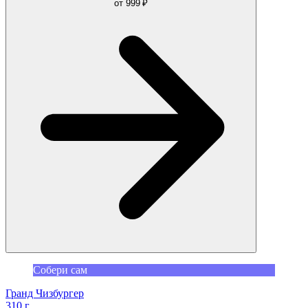
от
999 ₽
Собери сам
Гранд Чизбургер
310 г