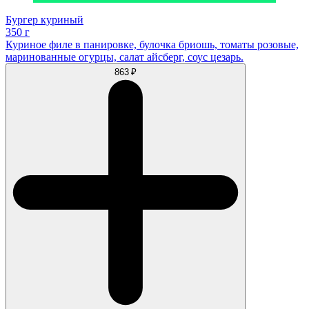
Бургер куриный
350 г
Куриное филе в панировке, булочка бриошь, томаты розовые,
маринованные огурцы, салат айсберг, соус цезарь.
863 ₽