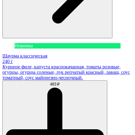
Новинка
Шаурма классическая
240 г
Куриное филе, капуста краснокачанная, томаты розовые,
огурцы, огурцы соленые, лук репчатый красный, лаваш, соус
томатный, соус майонезно-чесночный.
483 ₽