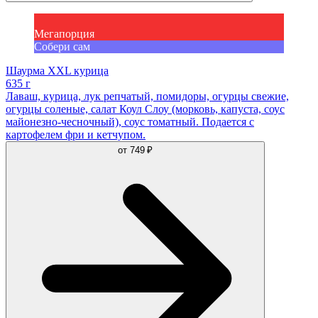
Мегапорция
Собери сам
Шаурма XXL курица
635 г
Лаваш, курица, лук репчатый, помидоры, огурцы свежие,
огурцы соленые, салат Коул Слоу (морковь, капуста, соус
майонезно-чесночный), соус томатный. Подается с
картофелем фри и кетчупом.
от
749 ₽