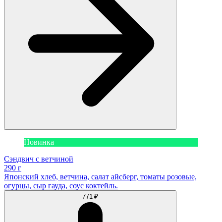
Новинка
Сэндвич с ветчиной
290 г
Японский хлеб, ветчина, салат айсберг, томаты розовые,
огурцы, сыр гауда, соус коктейль.
771 ₽