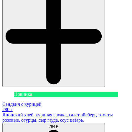
Новинка
Сэндвич с курицей
280 г
Японский хлеб, куриная грудка, салат айсберг, томаты
розовые, огурцы, сыр гауда, соус цезарь.
794 ₽