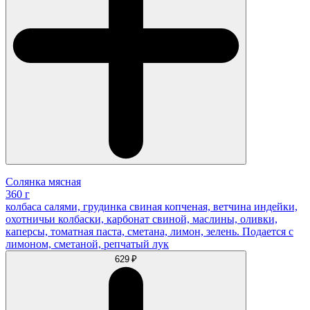
Солянка мясная
360 г
колбаса салями, грудинка свиная копченая, ветчина индейки,
охотничьи колбаски, карбонат свиной, маслины, оливки,
каперсы, томатная паста, сметана, лимон, зелень. Подается с
лимоном, сметаной, репчатый лук
629 ₽