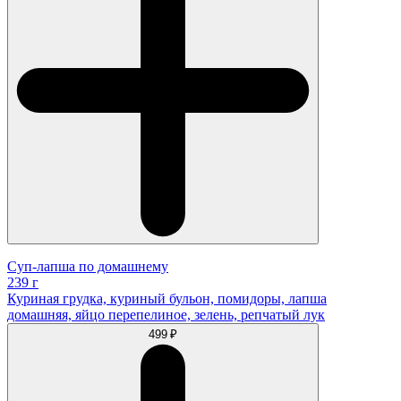
Суп-лапша по домашнему
239 г
Куриная грудка, куриный бульон, помидоры, лапша
домашняя, яйцо перепелиное, зелень, репчатый лук
499 ₽