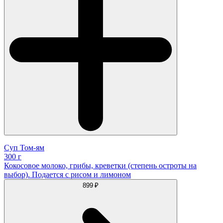
Суп Том-ям
300 г
Кокосовое молоко, грибы, креветки (степень остроты на
выбор). Подается с рисом и лимоном
899 ₽