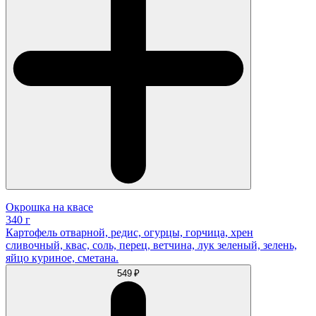
Окрошка на квасе
340 г
Картофель отварной, редис, огурцы, горчица, хрен
сливочный, квас, соль, перец, ветчина, лук зеленый, зелень,
яйцо куриное, сметана.
549 ₽