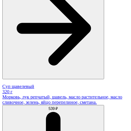
Суп щавелевый
320 г
Морковь, лук репчатый, щавель, масло растительное, масло
сливочное, зелень, яйцо перепелиное, сметана.
539 ₽