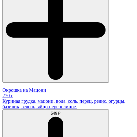
Окрошка на Мацони
270 г
Куриная грудка, мацони, вода, соль, перец, редис, огурцы,
базилик, зелень, яйцо перепелиное.
549 ₽