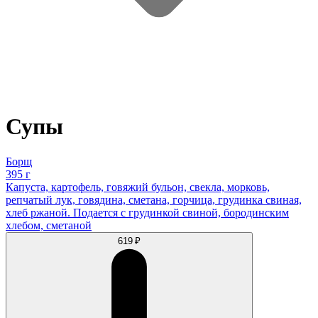
Супы
Борщ
395 г
Капуста, картофель, говяжий бульон, свекла, морковь,
репчатый лук, говядина, сметана, горчица, грудинка свиная,
хлеб ржаной. Подается с грудинкой cвинoй, бородинским
хлебом, сметаной
619 ₽