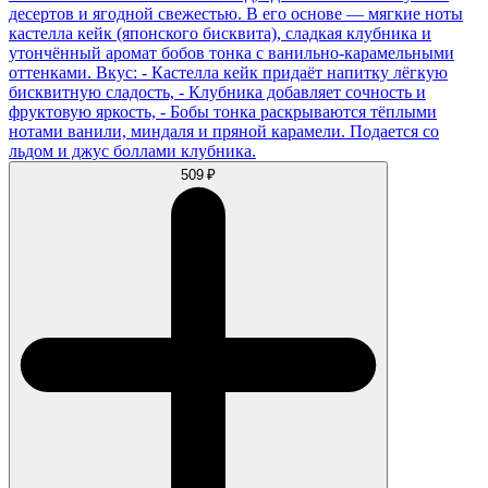
десертов и ягодной свежестью. В его основе — мягкие ноты
кастелла кейк (японского бисквита), сладкая клубника и
утончённый аромат бобов тонка с ванильно-карамельными
оттенками. Вкус: - Кастелла кейк придаёт напитку лёгкую
бисквитную сладость, - Клубника добавляет сочность и
фруктовую яркость, - Бобы тонка раскрываются тёплыми
нотами ванили, миндаля и пряной карамели. Подается со
льдом и джус боллами клубника.
509 ₽