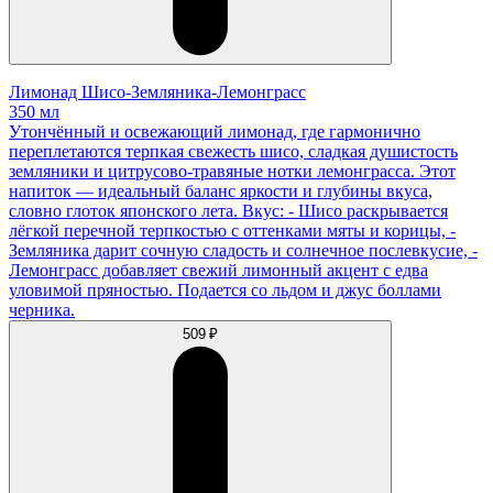
Лимонад Шисо-Земляника-Лемонграсс
350 мл
Утончённый и освежающий лимонад, где гармонично
переплетаются терпкая свежесть шисо, сладкая душистость
земляники и цитрусово-травяные нотки лемонграсса. Этот
напиток — идеальный баланс яркости и глубины вкуса,
словно глоток японского лета. Вкус: - Шисо раскрывается
лёгкой перечной терпкостью с оттенками мяты и корицы, -
Земляника дарит сочную сладость и солнечное послевкусие, -
Лемонграсс добавляет свежий лимонный акцент с едва
уловимой пряностью. Подается со льдом и джус боллами
черника.
509 ₽