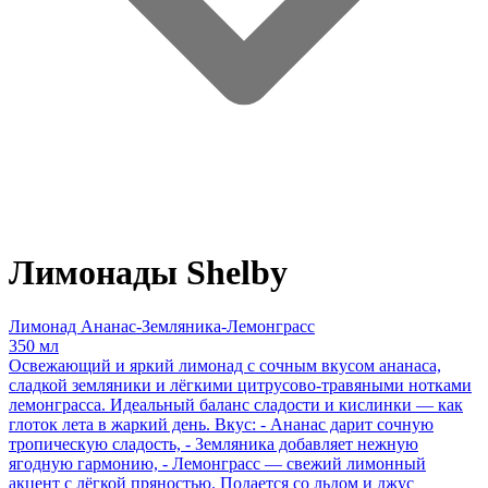
Лимонады Shelby
Лимонад Ананас-Земляника-Лемонграсс
350 мл
Освежающий и яркий лимонад с сочным вкусом ананаса,
сладкой земляники и лёгкими цитрусово-травяными нотками
лемонграсса. Идеальный баланс сладости и кислинки — как
глоток лета в жаркий день. Вкус: - Ананас дарит сочную
тропическую сладость, - Земляника добавляет нежную
ягодную гармонию, - Лемонграсс — свежий лимонный
акцент с лёгкой пряностью. Подается со льдом и джус